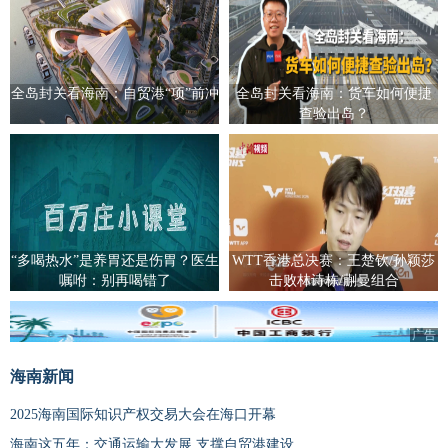
全岛封关看海南：自贸港“项”前冲
全岛封关看海南：货车如何便捷
查验出岛？
“多喝热水”是养胃还是伤胃？医生
WTT香港总决赛：王楚钦/孙颖莎
嘱咐：别再喝错了
击败林诗栋/蒯曼组合
广告
海南新闻
2025海南国际知识产权交易大会在海口开幕
海南这五年：交通运输大发展 支撑自贸港建设