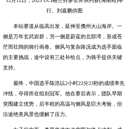
12月12日，2025 UCI格兰芬多世界系列赛(海南站)举
行。刘嘉鹏供图
本站赛道从临高出发，延伸至儋州火山海岸。一
侧是万年玄武岩群，另一侧是蔚蓝的北部湾，形成苍
茫而壮阔的骑行画卷。侧风与复杂路况成为选手面临
的主要挑战，途中设有三处补给点，为骑手提供关键
支持。
最终，中国选手陈浩以2小时22分23秒的成绩率先
冲线，夺得所在组别冠军。他在赛后表示，团队早期
突围建立优势，后半程的高温与侧风是巨大考验，但
沿途绝美风景也缓解了压力。