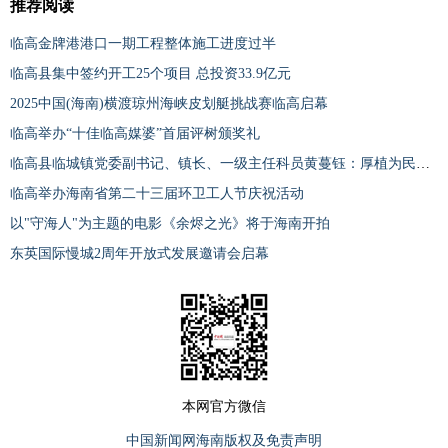
推荐阅读
临高金牌港港口一期工程整体施工进度过半
临高县集中签约开工25个项目 总投资33.9亿元
2025中国(海南)横渡琼州海峡皮划艇挑战赛临高启幕
临高举办“十佳临高媒婆”首届评树颁奖礼
临高县临城镇党委副书记、镇长、一级主任科员黄蔓钰：厚植为民情怀 笃行实干担当
临高举办海南省第二十三届环卫工人节庆祝活动
以"守海人"为主题的电影《余烬之光》将于海南开拍
东英国际慢城2周年开放式发展邀请会启幕
本网官方微信
中国新闻网海南版权及免责声明