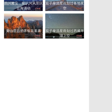
四川雅安：喇叭河风景区
双子座流星雨划过各地夜
云海涌动
空
黄山雪后初霁银装素裹
双子座流星雨划过西藏羊
湖上空