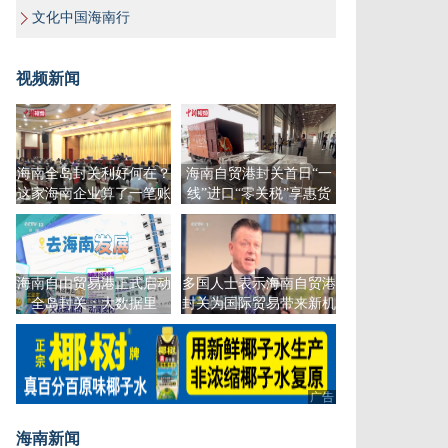
文化中国海南行
视频新闻
海南全岛封关利好何在？
海南自贸港封关首日“一
这家海南企业算了一笔账
线”进口“零关税”享惠货
物3.6亿元
海南自由贸易港正式启动
多国人士表示海南自贸港
全岛封关：大数据里
封关为国际贸易带来新机
的“动词变化”
遇
广告
海南新闻