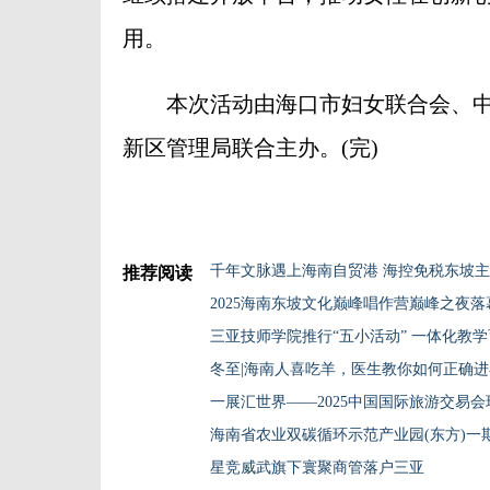
用。
本次活动由海口市妇女联合会、中
新区管理局联合主办。(完)
千年文脉遇上海南自贸港 海控免税东坡
推荐阅读
2025海南东坡文化巅峰唱作营巅峰之夜落
三亚技师学院推行“五小活动” 一体化教
冬至|海南人喜吃羊，医生教你如何正确进
一展汇世界——2025中国国际旅游交易
海南省农业双碳循环示范产业园(东方)一
星竞威武旗下寰聚商管落户三亚