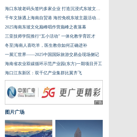
海口东坡老码头签约多家企业 打造沉浸式东坡文化国际窗口
千年文脉遇上海南自贸港 海控免税东坡主题活动吸睛
2025海南东坡文化巅峰唱作营巅峰之夜落幕
三亚技师学院推行“五小活动” 一体化教学育匠才
冬至|海南人喜吃羊，医生教你如何正确进补
一展汇世界——2025中国国际旅游交易会现场侧记
海南省农业双碳循环示范产业园(东方)一期项目开工
海口江东新区：双千亿产业集群比翼齐飞
广告
图片广场