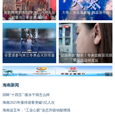
英歌舞潮剧来助阵 海口兴潮天后
大寒：冰花凝窗棱 梅蕊落亭台
宫重光三年庆典谒妈祖
谷爱凌参与米兰冬奥会火炬传递
“以油养肤”翻车！专家提醒盲目跟
风可能适得其反
广告
海南新闻
回眸“十四五” 陵水干得怎么样
海南2025年接待游客突破1亿人次
海南这五年：“工业心脏”业态升级动能增强