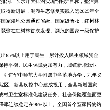
大排沟、长水洋大排沟实现“消劣”目标，整治典
取得新进展，潟湖生态修复实践入选2025年全
林国家湿地公园通过省级、国家级验收，红树林
物白琵鹭在红树林首次发现、濒危的国家一级保护
85%以上用于民生，累计投入民生领域资金
速保持平衡。民生保障更加有力，城镇新增就业
万人。引进华中师范大学附属中学落地办学，九年义
院新院区、新县疾控中心建成投用，全县新增国家
成村卫生室标准化建设任务。社会保险覆盖面更
参保率连续稳定在96%以上。全国首个疍家博物馆