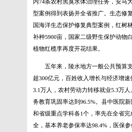
内74条农村黑臭水体治理任务，安马
型案例得到表扬并全省推广。生态修复
国海洋生态保护修复典型案例，红树
补种5900亩，国家二级野生保护动
植物红榄李再度开花结果。
五年来，陵水地方一般公共预算支出
超300亿元，百姓收入增长与经济增
3.1万人，农村劳动力转移就业5.3
务教育巩固率达到96.5%。县中医
和省级重点学科各1个，率先在全省完
全，基本养老参保率达98.4%，医保