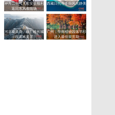
神舟二十号飞船安全顺利
西藏日托寺冬日风光静美
返回东风着陆场
河北秦皇岛：板厂峪长城
广州：华南植物园落羽杉
现雾凇美景
进入最佳观赏期