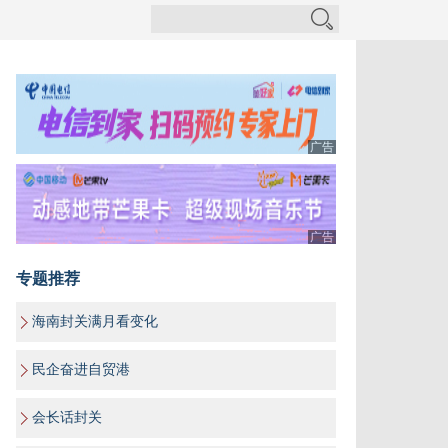
广告
广告
专题推荐
海南封关满月看变化
民企奋进自贸港
会长话封关