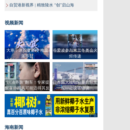
自贸港新视界 | 精致陵水 “创”启山海
视频新闻
大寒：冰花凝窗棱 梅蕊
谷爱凌参与米兰冬奥会火
落亭台
炬传递
“以油养肤”翻车！专家提
日本最大核电站重启前发
醒盲目跟风可能适得其反
现88处设置错误
广告
海南新闻