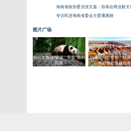
海南省政协委员张文嘉：琼港在商业航天
专访民进海南省委会主委潘惠丽
图片广场
旅日大熊猫“晓晓”“蕾蕾”顺利
内蒙古乌兰察布：红崖
回国
色彩浓烈景色壮美