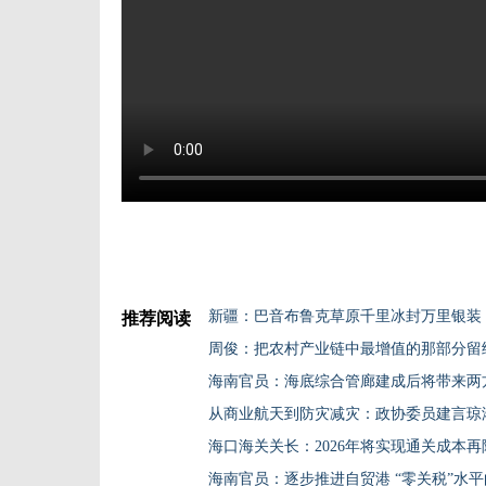
新疆：巴音布鲁克草原千里冰封万里银装
推荐阅读
周俊：把农村产业链中最增值的那部分留
海南官员：海底综合管廊建成后将带来两
从商业航天到防灾减灾：政协委员建言琼港
海口海关关长：2026年将实现通关成本再
海南官员：逐步推进自贸港 “零关税”水平