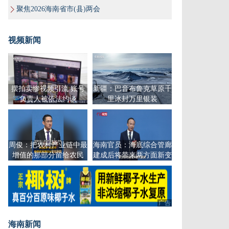
聚焦2026海南省市(县)两会
视频新闻
摆拍卖惨视频引流 账号
新疆：巴音布鲁克草原千
负责人被依法约谈
里冰封万里银装
周俊：把农村产业链中最
海南官员：海底综合管廊
增值的那部分留给农民
建成后将带来两方面新变
化
广告
海南新闻