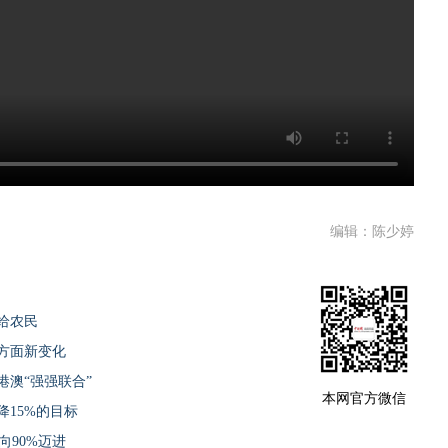
编辑：陈少婷
给农民
方面新变化
澳“强强联合”
本网官方微信
降15%的目标
向90%迈进