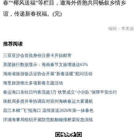
春”“椰风送福”等栏目，邀海外侨胞共同畅叙乡情乡
谊，传递新春祝福。(完)
编辑：李奥迪
推荐阅读
三亚亚沙会首批身份注册卡开始邮寄
美团旅行数据显示：海南春节文旅增速达63%
海南省旅游饭店业协会开展“新春送暖”慰问活动
海垦旅游推出多项新春主题活动
春运海口东站日均客流超3万 铁警成立“小分队”保障平安出行
珠航局多措并举协调应对琼州海峡春运大雾通航
昌江木棉“飞”抵海口 温情派送2026年第一抹春色
洋浦海事局组织开展防范船舶碰撞桥梁应急演练