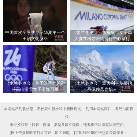
中国首次全景式展示华夏第一个
（米兰冬奥会）雪橇项目女子单
王朝文化脉络
人赛在科尔蒂纳滑行中心举行
（米兰冬奥会）美国选手约翰逊
（米兰冬奥会）意大利科尔蒂纳
获高山滑雪女子滑降冠军
丹佩佐风光怡人
本网站所刊载信息，不代表中新社和中新网观点。 刊用本网站稿件，务经书面授
权。
未经授权禁止转载、摘编、复制及建立镜像，违者将依法追究法律责任。
[
网上传播视听节目许可证（0106168)
] [
京ICP证040655号
][京公网安备：