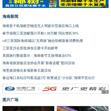
广告
海南新闻
海南首个机场航空物流无人驾驶示范项目海口上线
春节假期三亚游艇预计开航1.08万艘 同比增长30%
cdf三亚国际免税城以“文商旅”融合助燃新春消费热潮
三亚亚沙会首批身份注册卡开始邮寄
美团旅行数据显示：海南春节文旅增速达63%
海南省旅游饭店业协会开展“新春送暖”慰问活动
海垦旅游推出多项新春主题活动
春运海口东站日均客流超3万 铁警成立“小分队”保障平安出行
广告
图片广场