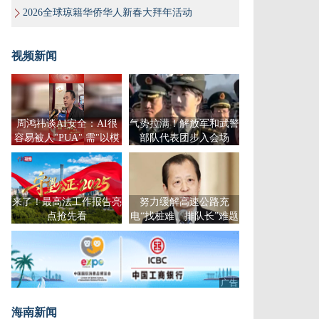
2026全球琼籍华侨华人新春大拜年活动
视频新闻
周鸿祎谈AI安全：AI很
气势拉满！解放军和武警
容易被人"PUA" 需"以模
部队代表团步入会场
制模"
来了！最高法工作报告亮
努力缓解高速公路充
点抢先看
电“找桩难、排队长”难题
广告
海南新闻