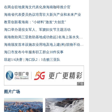
在两会驻地黄海文代表化身海南咖啡推介官
海南省代表委员热议培育壮大新兴产业和未来产业
教育创新看海南：“小材料”激发“大创意”
海口举办退役女军人、军嫂妇女节主题活动
南海救助局三亚救助基地成功救起2名海上落水失联人员
海南颁发首本设施农业用地及地上建(构)筑物不动产权证
海口市发布今年服务职工群众10件实事
琼超1/4决赛 | 海口队2：1击败三亚队
广告
图片广场