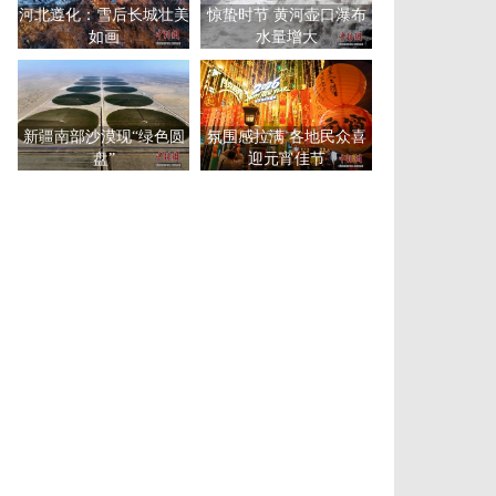
河北遵化：雪后长城壮美
惊蛰时节 黄河壶口瀑布
如画
水量增大
新疆南部沙漠现“绿色圆
氛围感拉满 各地民众喜
盘”
迎元宵佳节