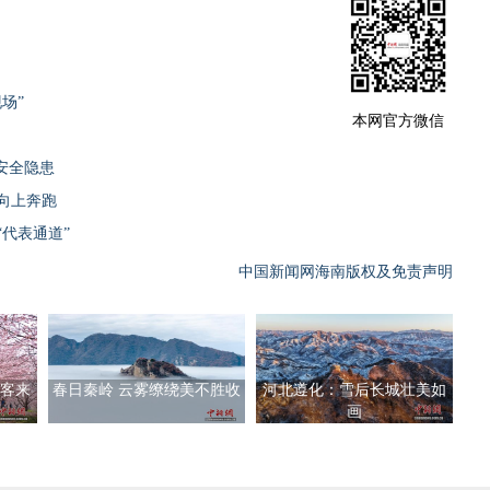
场”
本网官方微信
安全隐患
向上奔跑
代表通道”
中国新闻网海南版权及免责声明
客来
春日秦岭 云雾缭绕美不胜收
河北遵化：雪后长城壮美如
画