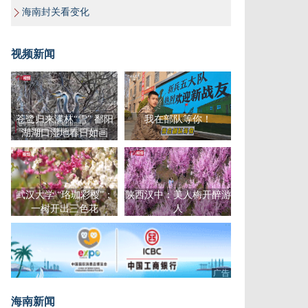
海南封关看变化
视频新闻
苍鹭归来满林“雪” 鄱阳
我在部队等你！
湖湖口湿地春日如画
武汉大学 “珞珈彩樱”：
陕西汉中：美人梅开醉游
一树开出三色花
人
广告
海南新闻