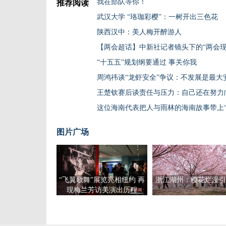
我在部队等你！
推荐阅读
武汉大学 “珞珈彩樱”：一树开出三色花
陕西汉中：美人梅开醉游人
【两会超话】中新社记者镜头下的“两会现
“十五五”规划纲要通过 事关你我
周鸿祎谈“龙虾安全”争议：不发展是最大
王楚钦赛后谈责任与压力：自己还在努力
这位海南代表把人与雨林的海南故事带上“
图片广场
“飞翼歌舞”展览亮相纽约 再
浙江湖州：樱花烂漫引
现梅兰芳访美演出历程