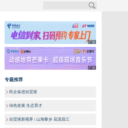
广告
广告
专题推荐
民企奋进自贸港
绿色发展 生态育才
自贸港新视界 | 山海黎乡 花漾昌江