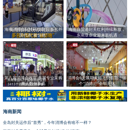
海南消博会玩转科技前沿 多名外
海南自贸港封关红利持续释放，
国代表“被惊艳”
东南亚企业迎来新机遇
第六届消博会收官 参展专业采购
消博会6天展期太短？别着急，这
商人数创新高
个“消博汇”全年无休
广告
海南新闻
全岛封关运作后“首秀”，今年消博会有啥不一样？