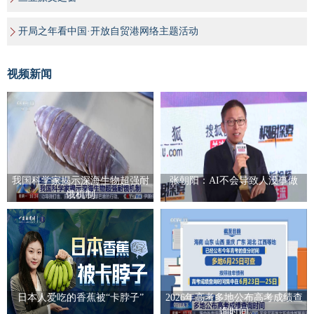
开局之年看中国·开放自贸港网络主题活动
视频新闻
我国科学家揭示深海生物超强耐
张朝阳：AI不会导致人没事做
饿机制
日本人爱吃的香蕉被“卡脖子”
2026年高考多地公布高考成绩查
询时间