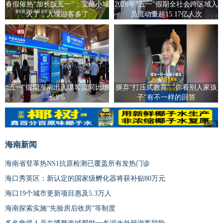
春假催热“加长版五一”：宝藏小城
2026年“五一”假期全社会跨区域人
火了，入境游客多了
员流动量超15.17亿人次
“五一”假期海南出入境客流同比增
摒弃"打压式教育" "你看别人家孩
长8%
子"有不一样的回答
广告
海南新闻
海南省登革热NS1抗原检测已覆盖所有发热门诊
海口秀英区：新认定的国家级孵化器将获补贴80万元
海口19个城市更新项目惠及5.3万人
海南探索实施“先验房后收房”等制度