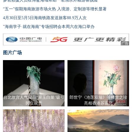
多名救援人员在博鳌海域帮助一名溺水外籍游客脱险
“五一”假期海南旅游市场火热 入境游、定制游等增长显著
4月30日至5月5日海南铁路发送旅客88.9万人次
"海南学子·就在海南"专场招聘会本周六在海口举办
广告
图片广场
台北故宫人气藏品“翠玉白菜”吸引
郎世宁《池莲双瑞》等稀世之珍
民众观赏
亮相香港苏富比