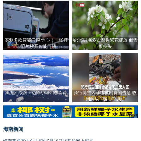
实测多款智能门锁 惊心！一张打
哈尔滨140岁古梨树繁花绽放 似雪
印照片秒开智能门锁
覆枝头
黑龙江绥滨：边陲小城四季皆诗
骑行博主因暴雪被困食物告急 收
到解放军暖心“投喂”
广告
广告
海南新闻