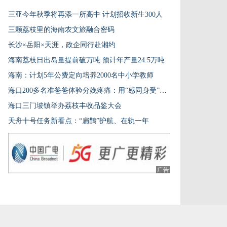
三亚今年秋季将再添一所高中 计划招收新生300人
三颗荔枝里的海南农文旅融合密码
长沙×岳阳×天涯，政企同行赴湘约
海南荔枝日出岛量提前破万吨 预计年产量24.5万吨
海南：计划5年公费定向培养2000名中小学教师
海口200多名准爸爸体验分娩疼痛：用“感同身受”致敬母亲
海口三门坡镇举办荔枝丰收品鉴大会
天舟十号任务新看点：“扁鹊”护航、在轨一年
广告