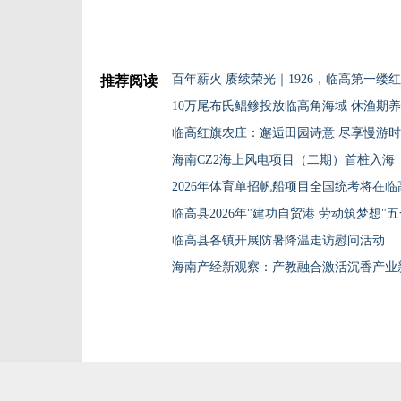
百年薪火 赓续荣光｜1926，临高第一缕
推荐阅读
10万尾布氏鲳鲹投放临高角海域 休渔期
临高红旗农庄：邂逅田园诗意 尽享慢游
海南CZ2海上风电项目（二期）首桩入海
2026年体育单招帆船项目全国统考将在临
临高县2026年"建功自贸港 劳动筑梦想
临高县各镇开展防暑降温走访慰问活动
海南产经新观察：产教融合激活沉香产业