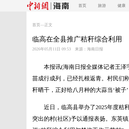
首页
旅游
健康
首页
—正文
临高在全县推广秸秆综合利用
2026年05月11日 09:53 来源：
海南日报
本报讯(海南日报全媒体记者王泽宇
苗成行成列，已经扎根返青。村民们刚
秆晒干，正好给八月种的大蒜当‘被子
近日，临高县举办了2025年度秸秆
突出的村(社区)予以通报表扬。东英