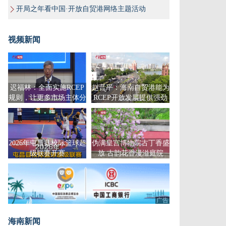
开局之年看中国·开放自贸港网络主题活动
视频新闻
迟福林：全面实施RCEP
赵晋平：海南自贸港能为
规则，让更多市场主体分
RCEP开放发展提供强劲
享更大红利
动力
2026年屯昌县校际篮球超
伪满皇宫博物院古丁香盛
级联赛开赛
放 古韵花香漫溢庭院
广告
海南新闻