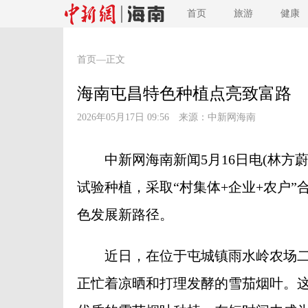
首页
旅游
健康
首页
—正文
海南屯昌特色种植点亮致富路
2026年05月17日 09:56 来源：
中新网海南
中新网海南新闻5月16日电(林方蔚
试验种植，采取“村集体+企业+农户
色发展新路径。
近日，在位于屯城镇雨水岭农场二
正忙着凉晒和打理发酵的雪茄烟叶。这