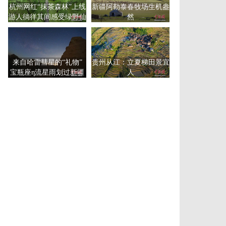
杭州网红“抹茶森林”上线
新疆阿勒泰春牧场生机盎
游人徜徉其间感受绿野仙
然
踪
来自哈雷彗星的“礼物”
贵州从江：立夏梯田景宜
宝瓶座η流星雨划过新疆
人
尉犁夜空