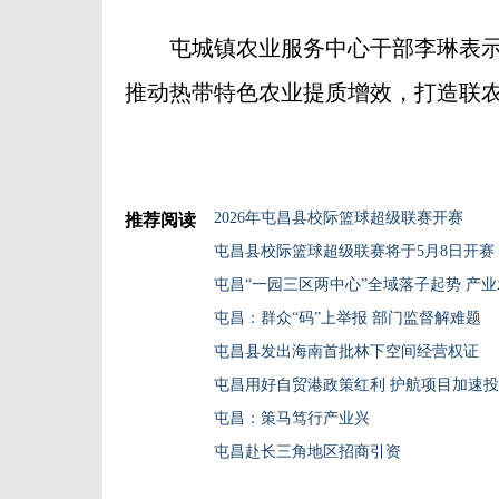
屯城镇农业服务中心干部李琳表示
推动热带特色农业提质增效，打造联农
2026年屯昌县校际篮球超级联赛开赛
推荐阅读
屯昌县校际篮球超级联赛将于5月8日开赛
屯昌“一园三区两中心”全域落子起势 产
屯昌：群众“码”上举报 部门监督解难题
屯昌县发出海南首批林下空间经营权证
屯昌用好自贸港政策红利 护航项目加速
屯昌：策马笃行产业兴
屯昌赴长三角地区招商引资