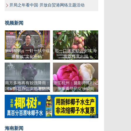
开局之年看中国·开放自贸港网络主题活动
视频新闻
解码黎锦：一针一线中蕴
那一口甜蜜鲜达全球 海
藏黎族“文化密码”
南荔枝火出国
南方多地将有较强降雨：
浙江杭州：摄影师延时记
国家防总办公室部署防汛
录重瓣芍药绽放瞬间
工作
广告
海南新闻