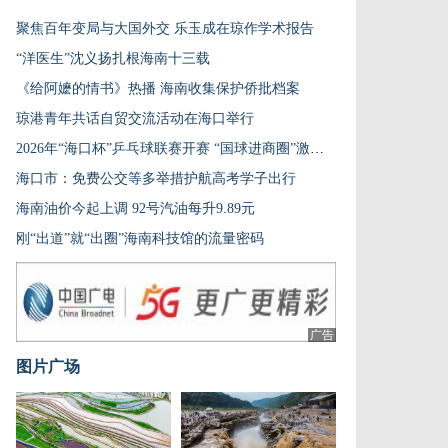
聚焦百年变局与大国外交 乐玉成在琼作学术报告
“洋医生”沈义扬扎根海南十三载
《给阿嬷的情书》热播 海南收集保护侨批档案
琼港青年共话自贸交流活动在海口举行
2026年“海口杯”乒乓球联赛开赛 “国球进商圈”激发城市新活力
海口市：免费公交等多举措护航高考学子出行
海南油价今起上调 92号汽油每升9.89元
刚“出道”就“出圈”海南科技馆的流量密码
广告
图片广场