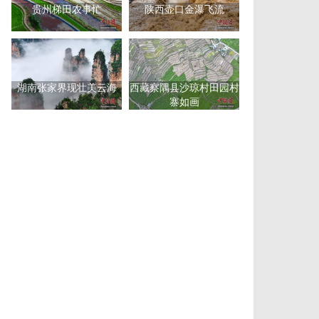
贵州梯田农事忙
陕西壶口金瀑飞流
湖南张家界现壮美云海
西藏察隅县沙琼村田园村
寨如画