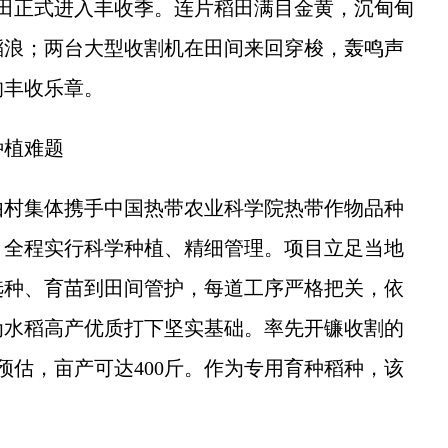
范田正式进入丰收季。连片稻田满目金黄，沉甸甸
稻浪；两台大型收割机在田间来回穿梭，轰鸣声
的丰收乐章。
植难题
村集体携手中国热带农业科学院热带作物品种
，全程实行科学种植、精细管理。项目立足当地
选种、育苗到田间管护，每道工序严格把关，依
为水稻高产优质打下坚实基础。率先开镰收割的
预估，亩产可达400斤。作为专用育种稻种，该