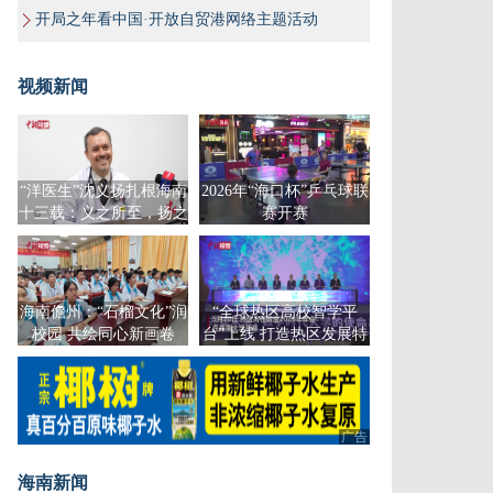
开局之年看中国·开放自贸港网络主题活动
视频新闻
“洋医生”沈义扬扎根海南
2026年“海口杯”乒乓球联
十三载：义之所至，扬之
赛开赛
千里
海南儋州：“石榴文化”润
“全球热区高校智学平
校园 共绘同心新画卷
台”上线 打造热区发展特
色课程
广告
海南新闻