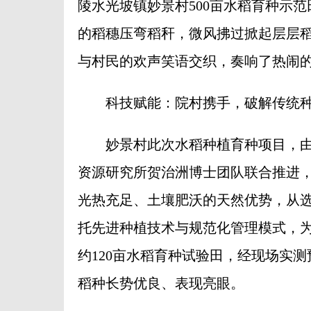
陵水光坡镇妙景村500亩水稻育种示
的稻穗压弯稻秆，微风拂过掀起层层
与村民的欢声笑语交织，奏响了热闹
科技赋能：院村携手，破解传统种
妙景村此次水稻种植育种项目，由
资源研究所贺治洲博士团队联合推进
光热充足、土壤肥沃的天然优势，从
托先进种植技术与规范化管理模式，
约120亩水稻育种试验田，经现场实测
稻种长势优良、表现亮眼。