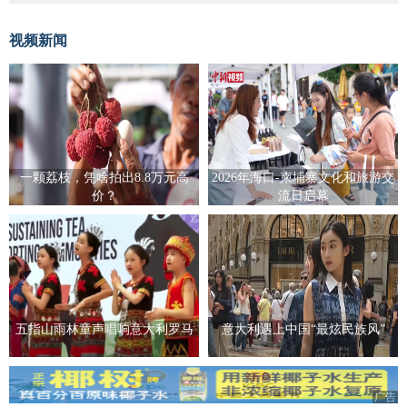
视频新闻
一颗荔枝，凭啥拍出8.8万元高
2026年海口-柬埔寨文化和旅游交
价？
流日启幕
五指山雨林童声唱响意大利罗马
意大利遇上中国“最炫民族风”
广告