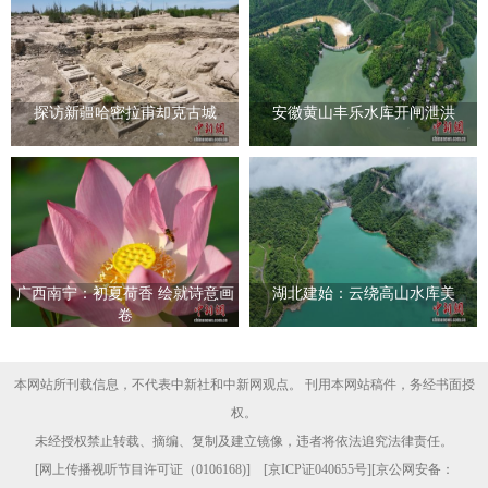
探访新疆哈密拉甫却克古城
安徽黄山丰乐水库开闸泄洪
广西南宁：初夏荷香 绘就诗意画
湖北建始：云绕高山水库美
卷
本网站所刊载信息，不代表中新社和中新网观点。 刊用本网站稿件，务经书面授
权。
未经授权禁止转载、摘编、复制及建立镜像，违者将依法追究法律责任。
[
网上传播视听节目许可证（0106168)
] [
京ICP证040655号
][京公网安备：