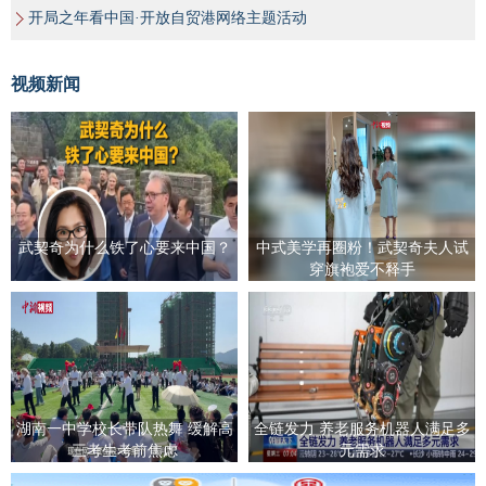
开局之年看中国·开放自贸港网络主题活动
视频新闻
武契奇为什么铁了心要来中国？
中式美学再圈粉！武契奇夫人试
穿旗袍爱不释手
湖南一中学校长带队热舞 缓解高
全链发力 养老服务机器人满足多
三考生考前焦虑
元需求