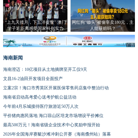
“上九天揽月，下五洋捉鳖” 澳门
网红狗“锄头”被偷宰卖180元，主
学子近距离感受国家科创实力
人能获赔吗？
广告
海南新闻
海南澄迈：10亿项目从土地摘牌至开工仅9天
文昌16-2油田开发项目全面投产
立案2宗！海口市秀英区开展医保零售药店集中整治行动
海南省启动高考爱心送考护航公益活动
今年前4月乐城接待医疗旅游近50万人次
平价猪肉惠民落地 海口琼山区培龙市场增设平价摊位
最高500万元！海南省级企业技术中心奖励申报开始
2026年全国海岸赛艇沙滩冲刺公开赛（海南儋州站）落幕