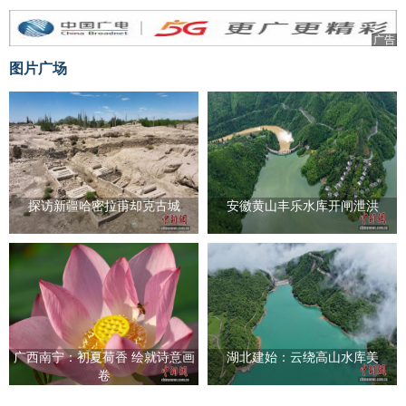
广告
图片广场
探访新疆哈密拉甫却克古城
安徽黄山丰乐水库开闸泄洪
广西南宁：初夏荷香 绘就诗意画
湖北建始：云绕高山水库美
卷