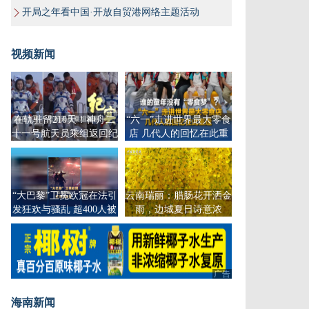
开局之年看中国·开放自贸港网络主题活动
视频新闻
在轨驻留210天！神舟二
“六一”走进世界最大零食
十一号航天员乘组返回纪
店 几代人的回忆在此重
实
逢
“大巴黎”卫冕欧冠在法引
云南瑞丽：腊肠花开洒金
发狂欢与骚乱 超400人被
雨，边城夏日诗意浓
捕
广告
海南新闻