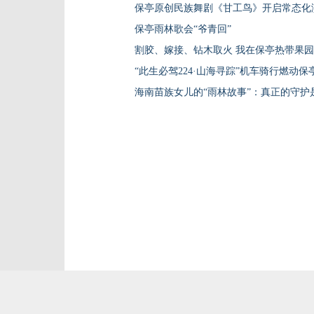
保亭原创民族舞剧《甘工鸟》开启常态化
保亭雨林歌会“爷青回”
割胶、嫁接、钻木取火 我在保亭热带果园
“此生必驾224·山海寻踪”机车骑行燃动保
海南苗族女儿的“雨林故事”：真正的守护是