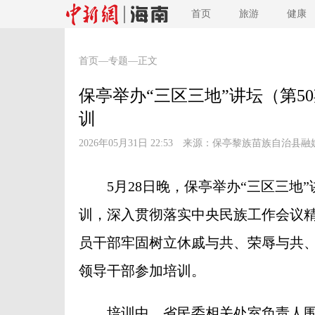
首页
旅游
健康
首页
—
专题
—正文
保亭举办“三区三地”讲坛（第
训
2026年05月31日 22:53 来源：
保亭黎族苗族自治县融
5月28日晚，保亭举办“三区三地”讲
训，深入贯彻落实中央民族工作会议
员干部牢固树立休戚与共、荣辱与共
领导干部参加培训。
培训中，省民委相关处室负责人围