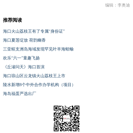
编辑：李奥迪
推荐阅读
海口火山荔枝王有了专属“身份证”
海口夏莲绽放 荷韵幽香
三亚蜈支洲岛海域发现罕见叶羊海蛞蝓
欢乐“六一”童趣飞扬
《丘濬问天》海口首演
海口琼山区云龙镇火山荔枝王上市
陵水新增8个中外合作办学机构（项目）
海岛福蛋严选出厂