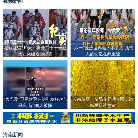
视频新闻
在轨驻留210天！神舟二十一号航
“六一”走进世界最大零食店 几代
天员乘组返回纪实
人的回忆在此重逢
“大巴黎”卫冕欧冠在法引发狂欢与
云南瑞丽：腊肠花开洒金雨，边
骚乱 超400人被捕
城夏日诗意浓
广告
海南新闻