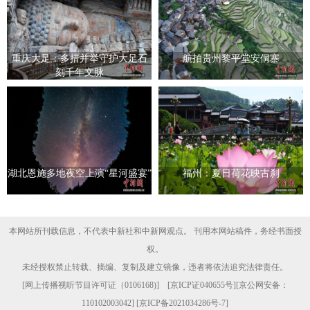
重庆大足：多措并举守护大足石
航拍贵州黎平堂安侗寨
刻千年文脉
湖北恩施多地夜空上演“星河盛宴”
福州：夏日荷花映古刹
本网站所刊载信息，不代表中新社和中新网观点。 刊用本网站稿件，务经书面授
权。
未经授权禁止转载、摘编、复制及建立镜像，违者将依法追究法律责任。
[
网上传播视听节目许可证（0106168)
] [
京ICP证040655号
][京公网安备：
110102003042] [
京ICP备2021034286号-7
]