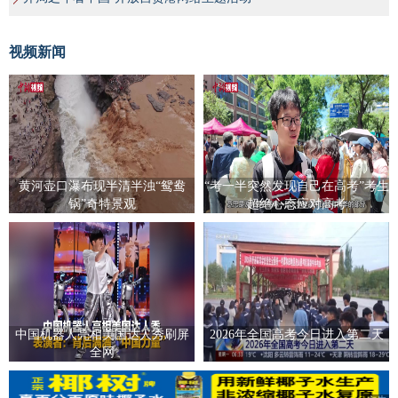
视频新闻
黄河壶口瀑布现半清半浊“鸳鸯
“考一半突然发现自己在高考”考生
锅”奇特景观
超绝心态应对高考
中国机器人亮相美国达人秀刷屏
2026年全国高考今日进入第二天
全网