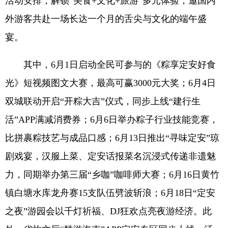
活动安排，解锁“美食+文化+旅游”多元体验，邀国内
外游客共赴一场长达一个月的舌尖与文化的端午盛
宴。
其中，6月1日启动全民可参与的《粽享定安好食
光》短视频图文大赛，最高可赢3000元大奖；6月4日
双城联动开启“开粽大吉”仪式，同步上线“建行生
活”APP满减消费券；6月6日举办粽子行业技能竞赛，
比拼裹粽技艺与成品口感；6月13日推出“寻味定安”琼
剧戏宴，汉服上菜、定安话报菜名沉浸式传递非遗魅
力，同期举办第三届“乡咖”咖啡师大赛；6月16日黄竹
镇白塘水库龙舟赛15支队伍劈波斩浪；6月18日“定安
之夜”游园会以千灯祈福、DJ狂欢点亮夜游经济。此