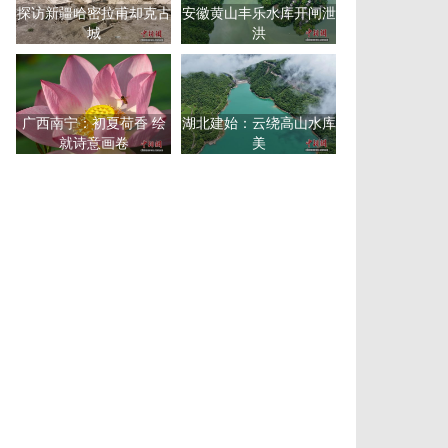
探访新疆哈密拉甫却克古
安徽黄山丰乐水库开闸泄
城
洪
广西南宁：初夏荷香 绘
湖北建始：云绕高山水库
就诗意画卷
美