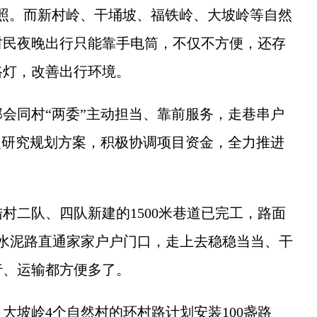
照。而新村岭、干埇坡、福铁岭、大坡岭等自然
村民夜晚出行只能靠手电筒，不仅不方便，还存
路灯，改善出行环境。
同村“两委”主动担当、靠前服务，走巷串户
复研究规划方案，积极协调项目资金，全力推进
二队、四队新建的1500米巷道已完工，路面
宽敞的水泥路直通家家户户门口，走上去稳稳当当、干
行、运输都方便多了。
坡岭4个自然村的环村路计划安装100盏路