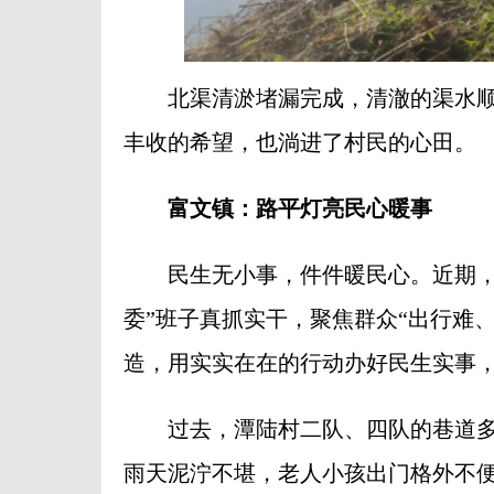
北渠清淤堵漏完成，清澈的渠水顺
丰收的希望，也淌进了村民的心田。
富文镇：路平灯亮民心暖事
民生无小事，件件暖民心。近期，在
委”班子真抓实干，聚焦群众“出行难
造，用实实在在的行动办好民生实事
过去，潭陆村二队、四队的巷道多
雨天泥泞不堪，老人小孩出门格外不便