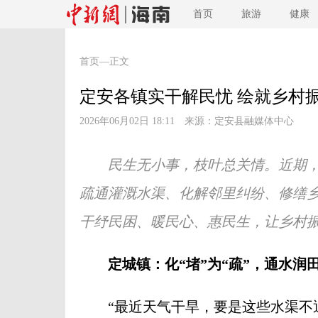
首页
旅游
健康
首页
—正文
定安各镇实干解民忧 绘就乡村
2026年06月02日 18:11 来源：
定安县融媒体中心
民生无小事，枝叶总关情。近期
疏通灌溉水渠、化解邻里纠纷、修缮
干纾民困、暖民心、惠民生，让乡村
定城镇：化“堵”为“疏”，通水润
“最近天气干旱，要是这些水渠不通