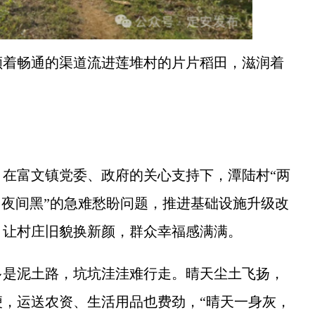
着畅通的渠道流进莲堆村的片片稻田，滋润着
富文镇党委、政府的关心支持下，潭陆村“两
、夜间黑”的急难愁盼问题，推进基础设施升级改
，让村庄旧貌换新颜，群众幸福感满满。
是泥土路，坑坑洼洼难行走。晴天尘土飞扬，
，运送农资、生活用品也费劲，“晴天一身灰，