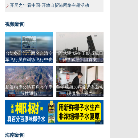
开局之年看中国·开放自贸港网络主题活动
视频新闻
台防务部门：两名台湾空
“阿武隈”级护卫舰或成日
军飞行员在训练飞行中丧
解禁武器出口首案
生
新疆独库公路开启今年季
鲁浙琼超30座偏远海岛实
节性通行
现供水全覆盖
广告
海南新闻