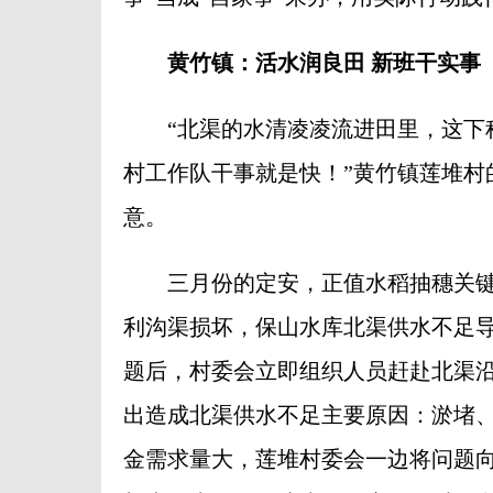
黄竹镇：活水润良田 新班干实事
“北渠的水清凌凌流进田里，这下稻
村工作队干事就是快！”黄竹镇莲堆村
意。
三月份的定安，正值水稻抽穗关键
利沟渠损坏，保山水库北渠供水不足
题后，村委会立即组织人员赶赴北渠
出造成北渠供水不足主要原因：淤堵
金需求量大，莲堆村委会一边将问题