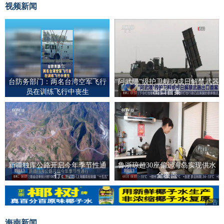
视频新闻
台防务部门：两名台湾空军飞行
“阿武隈”级护卫舰或成日解禁武器
员在训练飞行中丧生
出口首案
新疆独库公路开启今年季节性通
鲁浙琼超30座偏远海岛实现供水
行
全覆盖
广告
海南新闻