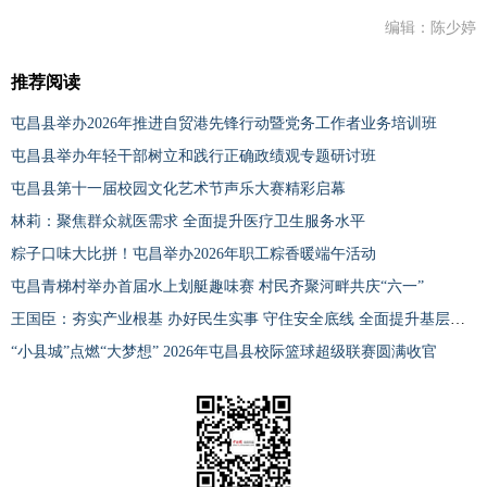
编辑：陈少婷
推荐阅读
屯昌县举办2026年推进自贸港先锋行动暨党务工作者业务培训班
屯昌县举办年轻干部树立和践行正确政绩观专题研讨班
屯昌县第十一届校园文化艺术节声乐大赛精彩启幕
林莉：聚焦群众就医需求 全面提升医疗卫生服务水平
粽子口味大比拼！屯昌举办2026年职工粽香暖端午活动
屯昌青梯村举办首届水上划艇趣味赛 村民齐聚河畔共庆“六一”
王国臣：夯实产业根基 办好民生实事 守住安全底线 全面提升基层治理水平
“小县城”点燃“大梦想” 2026年屯昌县校际篮球超级联赛圆满收官