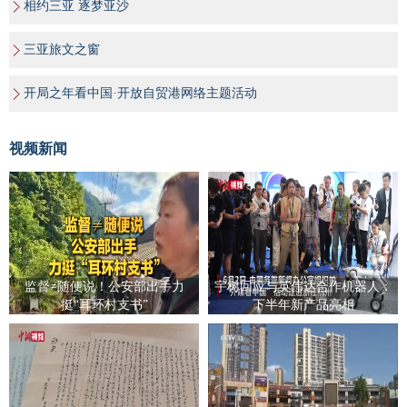
相约三亚 逐梦亚沙
三亚旅文之窗
开局之年看中国·开放自贸港网络主题活动
视频新闻
监督≠随便说！公安部出手力
宇树回应与英伟达合作机器人：
挺“耳环村支书”
下半年新产品亮相