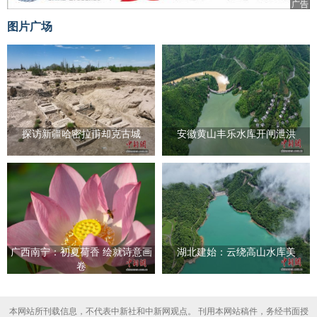
广告
图片广场
探访新疆哈密拉甫却克古城
安徽黄山丰乐水库开闸泄洪
广西南宁：初夏荷香 绘就诗意画
湖北建始：云绕高山水库美
卷
本网站所刊载信息，不代表中新社和中新网观点。 刊用本网站稿件，务经书面授