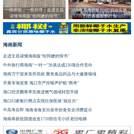
一纸侨批，一世归寻：走进文昌
“2026年高考护航行动”启动实施：
读懂海南版“给阿嬷的情书”
打击各类作弊行为
广告
海南新闻
走进文昌读懂海南版“给阿嬷的情书”
中外旅行商海南“一对一”洽谈达成226项合作意向
海南万宁迎来首所高校 聚焦食品药品与大健康领域
开展专项巡查 海口市严控噪声护航“两考”
海口经济圈将率先推进燃气领域转型升级
海口63家银行网点实现社保医保“就近办”
中高考在即 海南省食安办发布饮食安全消费提示
海南再获批国债改造1720部住宅小区老旧电梯