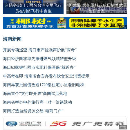
台防务部门：两名台湾空军飞行
“阿武隈”级护卫舰或成日解禁武器
员在训练飞行中丧生
出口首案
广告
广告
海南新闻
开展专项巡查 海口市严控噪声护航“两考”
海口经济圈将率先推进燃气领域转型升级
海口63家银行网点实现社保医保“就近办”
中高考在即 海南省食安办发布饮食安全消费提示
海南再获批国债改造1720部住宅小区老旧电梯
海南首个“支付即开票”商圈试点落地
海南省举办中外旅行商一对一洽谈活动
海南打造自然资源交易“电商门户”
广告