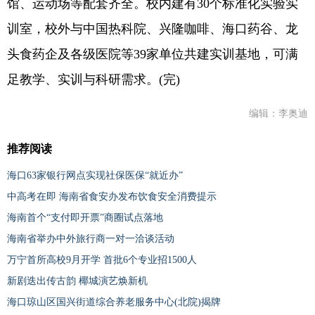
馆、运动场等配套齐全。校内建有30个标准化实验实
训室，校外与中国热科院、兴隆咖啡、海口药谷、龙
头食药企及各级医院等39家单位共建实训基地，可满
足教学、实训与科研需求。(完)
编辑：李奥迪
推荐阅读
海口63家银行网点实现社保医保“就近办”
中高考在即 海南省食安办发布饮食安全消费提示
海南首个“支付即开票”商圈试点落地
海南省举办中外旅行商一对一洽谈活动
万宁首所高校9月开学 首批6个专业招1500人
新剧迭出传古韵 椰城演艺焕新机
海口琼山区国兴街道综合养老服务中心(北院)揭牌