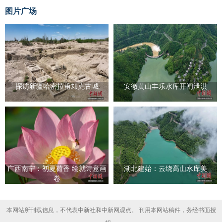
图片广场
探访新疆哈密拉甫却克古城
安徽黄山丰乐水库开闸泄洪
广西南宁：初夏荷香 绘就诗意画
湖北建始：云绕高山水库美
卷
本网站所刊载信息，不代表中新社和中新网观点。 刊用本网站稿件，务经书面授