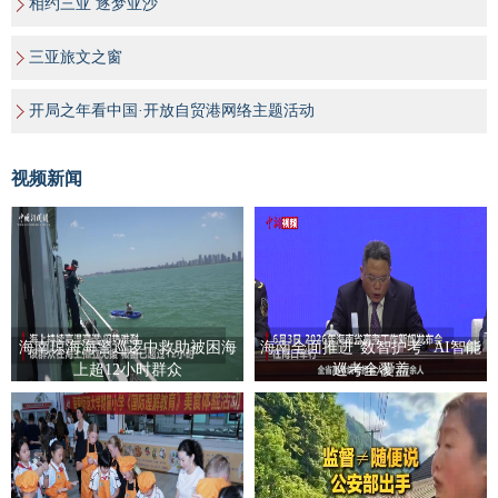
相约三亚 逐梦亚沙
三亚旅文之窗
开局之年看中国·开放自贸港网络主题活动
视频新闻
海南琼海海警巡逻中救助被困海
海南全面推进“数智护考” AI智能
上超12小时群众
巡考全覆盖