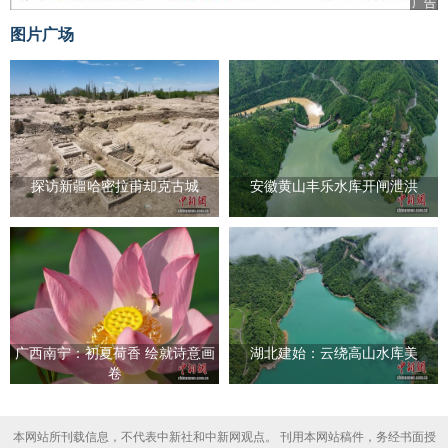
广告
图片广场
探访新疆哈密拉甫却克古城
安徽黄山丰乐水库开闸泄洪
广西南宁：初夏荷香 绘就诗意画
湖北建始：云绕高山水库美
卷
本网站所刊载信息，不代表中新社和中新网观点。 刊用本网站稿件，务经书面授