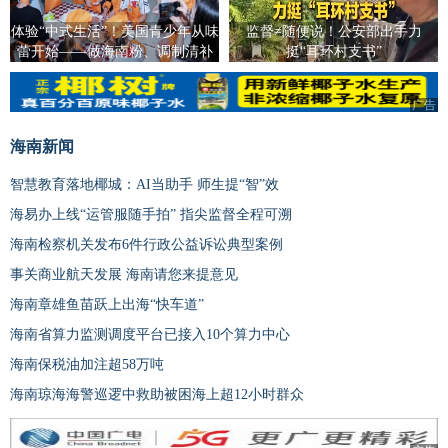
体验“中式生活”！美国青少年从味
监督≠随便说！公安部出手力
蕾开始——做海南粉、调制清补
挺“耳环村支书”
凉、包饺子
广告
海南新闻
智慧教育落地椰城：AI当助手 师生提“智”效
海易办上线“运管服随手拍” 指尖监督全程可溯
海南检察机关发布6件行政公益诉讼典型案例
事关商业航天发展 海南请您来提意见
海南章雄鱼苗跃上出海“快车道”
海南省算力监测调度平台已接入10个算力中心
海南保税油加注超58万吨
海南琼海海警巡逻中救助被困海上超12小时群众