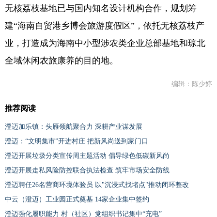
无核荔枝基地已与国内知名设计机构合作，规划筹
建“海南自贸港乡博会旅游度假区”，依托无核荔枝产
业，打造成为海南中小型涉农类企业总部基地和琼北
全域休闲农旅康养的目的地。
编辑：陈少婷
推荐阅读
澄迈加乐镇：头雁领航聚合力 深耕产业谋发展
澄迈：“文明集市”开进村庄 把新风尚送到家门口
澄迈开展垃圾分类宣传周主题活动 倡导绿色低碳新风尚
澄迈开展走私风险防控联合执法检查 筑牢市场安全防线
澄迈聘任26名营商环境体验员 以"沉浸式找堵点"推动闭环整改
中云（澄迈）工业园正式奠基 14家企业集中签约
澄迈强化履职能力 村（社区）党组织书记集中“充电”