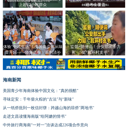
上超12小时群众
巡考全覆盖
体验“中式生活”！美国青少年从味
监督≠随便说！公安部出手力
蕾开始——做海南粉、调制清补
挺“耳环村支书”
凉、包饺子
广告
海南新闻
美国青少年海南体验中国文化：“真的很酷”
寻味定安：千年柴火粽的“古法”与“新味”
从一纸侨批到一枚信封饼：跨越山海的琼侨"两地书"
走进文昌读懂海南版“给阿嬷的情书”
中外旅行商海南“一对一”洽谈达成226项合作意向