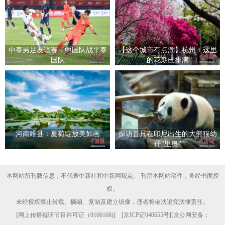
中泰男足友谊赛：中国队战平泰
【这个城市有点潮】杭州：这里
国队
的花期已排满
河南睢县：夏荷绽放美如画
探访首只在印尼出生的大熊猫幼
仔“里奥”
本网站所刊载信息，不代表中新社和中新网观点。 刊用本网站稿件，务经书面授
权。
未经授权禁止转载、摘编、复制及建立镜像，违者将依法追究法律责任。
[
网上传播视听节目许可证（0106168)
] [
京ICP证040655号
][京公网安备：