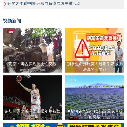
开局之年看中国·开放自贸港网络主题活动
视频新闻
海南：考古实现历史性突破
别拿生命开玩笑！过期牛奶减肥
法真的会要命
篮坛新秀李沂泽因虚报年龄被禁
伊犁河谷气温持续升高 薰衣草提
赛三年
前绽放