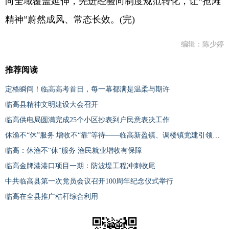
向全域覆盖延伸，先进经验向制度规范转化，让“抢滩
精神”蔚然成风、常态长效。(完)
编辑：陈少婷
推荐阅读
定格瞬间！临高高考首日，每一幕都满是温柔与期许
临高县精神文明建设大会召开
临高供电局圆满完成25个小区抄表到户民意表决工作
休渔不“休”服务 增收不“靠”等待——临高新盈镇、调楼镇党建引领护航渔民安稳度休渔期
临高：休渔不“休”服务 渔民就业增收有保障
临高金牌港港口项目一期：防波堤工程冲刺收尾
中共临高县第一次党员会议召开100周年纪念仪式举行
临高在全县推广秸秆综合利用