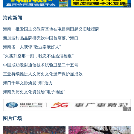
广告
广告
海南新闻
海南一批爱国主义教育基地在屯昌南田起义旧址授牌
新加坡甜品品牌椰壳饮中国首店落户海口
海南省一人获评“敬业奉献好人”
“火箭升空那一刻，我忍不住热泪盈眶”
中国成功发射通信技术试验卫星二十五号
三亚持续推进人文历史文化遗产保护显成效
海口千年文脉焕发“潮”活力
海南为历史文化资源绘“电子地图”
广告
图片广场