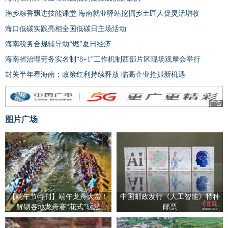
渔乡粽香飘进技能课堂 海南就业驿站挖掘乡土匠人促灵活增收
海口低碳实践亮相全国低碳日主场活动
海南税务合规辅导助“燃”夏日经济
海南省治理劳务实名制“8+1”工作机制西部片区现场观摩会举行
封关半年看海南：政策红利持续释放 临高企业抢抓新机遇
广告
图片广场
【端午节特刊】端午龙舟大赏！
中国邮政发行《人工智能》特种
解锁各地龙舟赛“花式”玩法
邮票