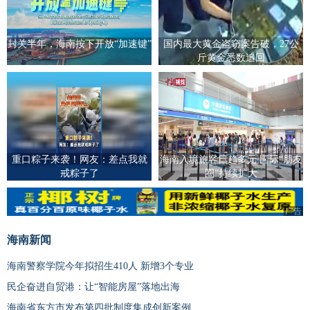
封关半年，海南按下开放“加速键”
国内最大黄金盗窃案告破，27公
斤黄金悉数追回
重口粽子来袭！网友：差点我就
海南入境旅客日趋多元 国际“朋友
戒粽子了
圈”持续扩大
广告
海南新闻
海南警察学院今年拟招生410人 新增3个专业
民企奋进自贸港：让“智能房屋”落地出海
海南省东方市发布第四批制度集成创新案例