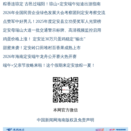
粽香连琼定 古邑过端阳！琼山×定安端午短途出游指南
2026年全国民营企业绿色发展大会考察团到定安考察交流
点赞军中好男儿！2025年度定安县立功受奖军人光荣榜
定安母瑞山大道一批交通警示标牌、高清视频监控启用
鸡蛋价格上涨！ 定安近30万只蛋鸡稳定“输出”
甜蜜来袭！定安岭口田堆村百香果成熟上市
2026年海南定安端午龙舟公开赛火热开赛
端午×父亲节攻略来啦！这个假期来定安放粽一夏！
本网官方微信
中国新闻网海南版权及免责声明