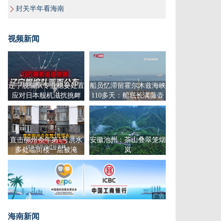
封关半年看海南
视频新闻
辽宁舰编队专业稳妥处置
船员忆滞留霍尔木兹海峡
应对日本舰机滋扰挑衅
110多天：船底长满藤壶
独家画面公布
还在等16频道信号
直击柳州今年第1号洪水
安徽池州：茶山叠翠笼烟
多处临街楼一层被淹
岚
广告
海南新闻