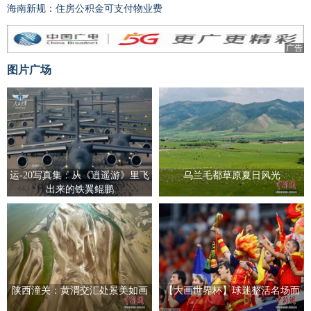
海南新规：住房公积金可支付物业费
广告
图片广场
运-20写真集：从《逍遥游》里飞
乌兰毛都草原夏日风光
出来的铁翼鲲鹏
陕西潼关：黄渭交汇处景美如画
【大画世界杯】球迷整活名场面