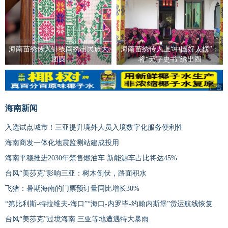
海南苗绣传人针线间绣出民族大
海南苗绣传人上“中国好人榜”：
团圆
将“无字史书”绣出圈
广告
广告
海南新闻
入选试点城市！三亚提升境外人员入境数字化服务便利性
海南商发一体化地震监测站建成投用
海南平稳推进2030年禁售燃油车 新能源车占比将达45%
台风“美莎克”影响三亚：树木倒伏，路面积水
飞猪：暑期海南的门票预订量同比增长30%
“第比利斯-特拉维夫-海口”“海口-内罗毕-约翰内斯堡”货运航线恢复
台风“美莎克”过境海南 三亚等地遭遇特大暴雨