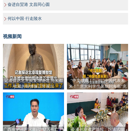
奋进自贸港 文昌同心圆
何以中国·行走陵水
视频新闻
记者探访北京观复博物馆 马未都
“中文很难！”，但“中国代表未
收藏的铜佛像正常展出
来！” 意大利学生暑期到海南“充
电”
广西南宁洪涝灾害已致2人死亡 约
香港创业者尹迪俭：以法式烟