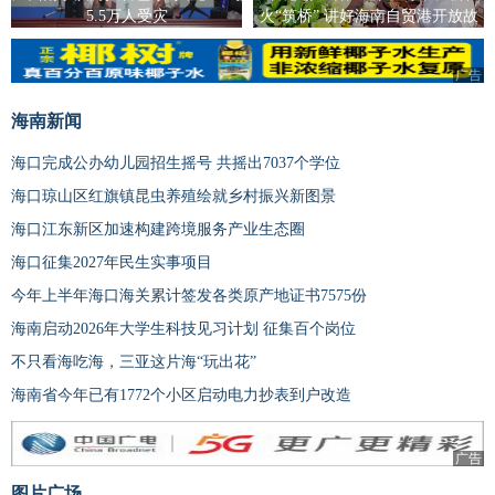
5.5万人受灾
火“筑桥” 讲好海南自贸港开放故
事
广告
海南新闻
海口完成公办幼儿园招生摇号 共摇出7037个学位
海口琼山区红旗镇昆虫养殖绘就乡村振兴新图景
海口江东新区加速构建跨境服务产业生态圈
海口征集2027年民生实事项目
今年上半年海口海关累计签发各类原产地证书7575份
海南启动2026年大学生科技见习计划 征集百个岗位
不只看海吃海，三亚这片海“玩出花”
海南省今年已有1772个小区启动电力抄表到户改造
广告
图片广场