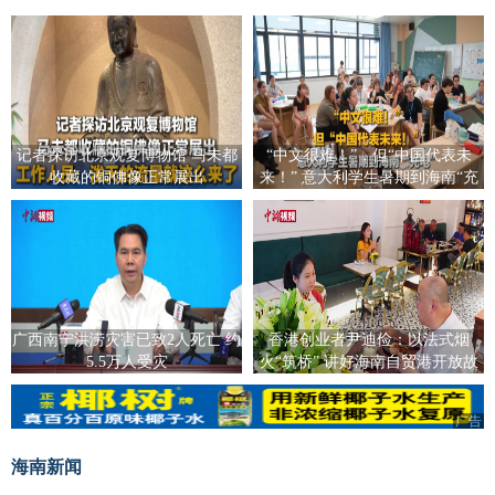
记者探访北京观复博物馆 马未都
“中文很难！”，但“中国代表未
收藏的铜佛像正常展出
来！” 意大利学生暑期到海南“充
电”
广西南宁洪涝灾害已致2人死亡 约
香港创业者尹迪俭：以法式烟
5.5万人受灾
火“筑桥” 讲好海南自贸港开放故
事
广告
广告
海南新闻