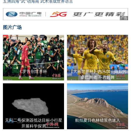
五洲四海“武”动海南 武术渐成世界语言
广告
图片广场
C罗告别世界杯
【大画世界杯】内马尔：最后的
桑巴舞者 不再起舞
天问二号探测器抵达目标小行星
航拍夏日色林错景色迷人
开展科学探测