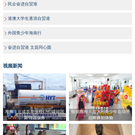
民企奋进自贸港
港澳大学生逐浪自贸港
外国青少年海南行
奋进自贸港 文昌同心圆
视频新闻
海南：完成首单保税LNG罐箱国
狠狠圈粉！意大利青少年在琼开
际转运业务
启舞狮初体验