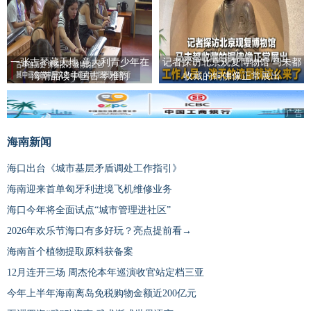
一张古琴藏天地 意大利青少年在
记者探访北京观复博物馆 马未都
海南品读中国古琴雅韵
收藏的铜佛像正常展出
广告
海南新闻
海口出台《城市基层矛盾调处工作指引》
海南迎来首单匈牙利进境飞机维修业务
海口今年将全面试点“城市管理进社区”
2026年欢乐节海口有多好玩？亮点提前看→
海南首个植物提取原料获备案
12月连开三场 周杰伦本年巡演收官站定档三亚
今年上半年海南离岛免税购物金额近200亿元