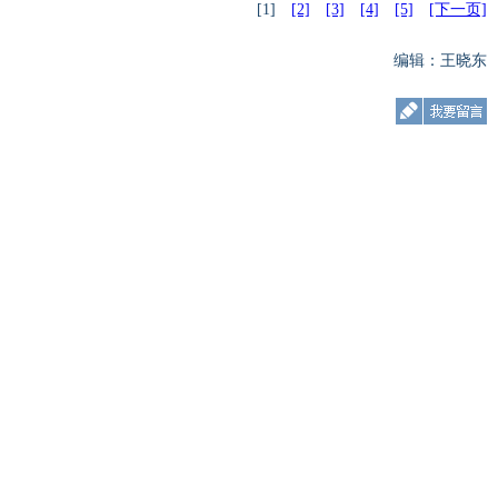
[1]
[2]
[3]
[4]
[5]
[下一页]
编辑：王晓东