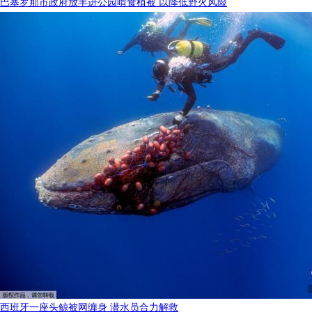
巴塞罗那市政府放羊进公园啃食植被 以降低野火风险
西班牙一座头鲸被网缠身 潜水员合力解救