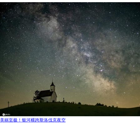
美丽至极！银河横跨斯洛伐克夜空