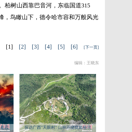
。柏树山西靠巴音河，东临国道315
顶峰，鸟瞰山下，德令哈市容和万般风光
[1]
[2]
[3]
[4]
[5]
[6]
[下一页]
编辑：王晓东
遇彩霞
探访广西“天眼村” 山林环绕犹如秘境