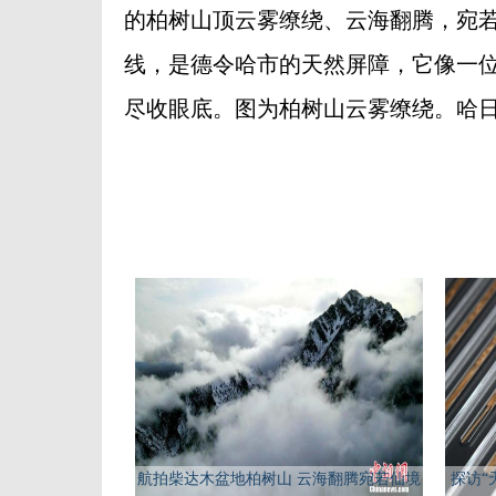
的柏树山顶云雾缭绕、云海翻腾，宛若
线，是德令哈市的天然屏障，它像一位
尽收眼底。图为柏树山云雾缭绕。哈日
航拍柴达木盆地柏树山 云海翻腾宛若仙境
探访“