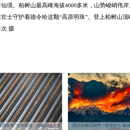
仙境。柏树山最高峰海拔4000多米，山势峻峭伟岸
壮士守护着德令哈这颗“高原明珠”。登上柏树山
次 摄
天回医简”文保现场：沉睡2000余年
四川石棉王岗坪：朝迎祥云 晚