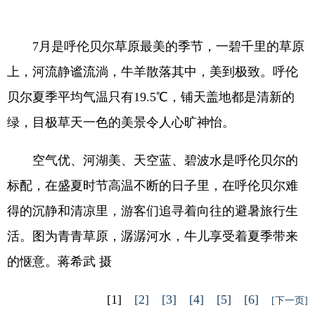
7月是呼伦贝尔草原最美的季节，一碧千里的草原
上，河流静谧流淌，牛羊散落其中，美到极致。呼伦
贝尔夏季平均气温只有19.5℃，铺天盖地都是清新的
绿，目极草天一色的美景令人心旷神怡。
空气优、河湖美、天空蓝、碧波水是呼伦贝尔的
标配，在盛夏时节高温不断的日子里，在呼伦贝尔难
得的沉静和清凉里，游客们追寻着向往的避暑旅行生
活。图为青青草原，潺潺河水，牛儿享受着夏季带来
的惬意。蒋希武 摄
[1]
[2]
[3]
[4]
[5]
[6]
[下一页]