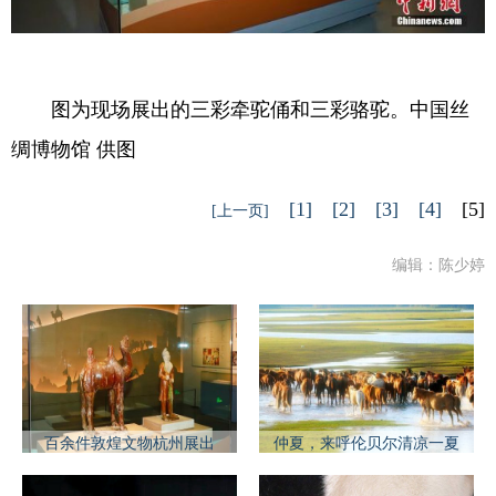
图为现场展出的三彩牵驼俑和三彩骆驼。中国丝
绸博物馆 供图
[1]
[2]
[3]
[4]
[5]
[上一页]
编辑：陈少婷
百余件敦煌文物杭州展出
仲夏，来呼伦贝尔清凉一夏