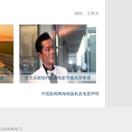
编辑：王晓东
来袭
古天乐获纽约亚洲电影节最高荣誉奖
中国新闻网海南版权及免责声明
21034286号-7
]