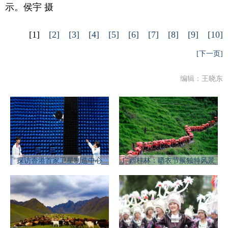
示。侯宇 摄
[1]
[2]
[3]
[4]
[5]
[6]
[7]
[8]
[9]
[10]
[下一页]
编辑：王晓东
探访香港首家卫星制造中心
广西桂林：晒衣节展独特风景