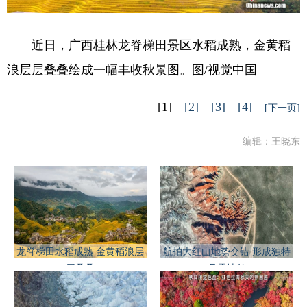
近日，广西桂林龙脊梯田景区水稻成熟，金黄稻
浪层层叠叠绘成一幅丰收秋景图。图/视觉中国
[1]
[2]
[3]
[4]
[下一页]
编辑：王晓东
龙脊梯田水稻成熟 金黄稻浪层
航拍大红山地势交错 形成独特
层叠叠
丹霞地貌