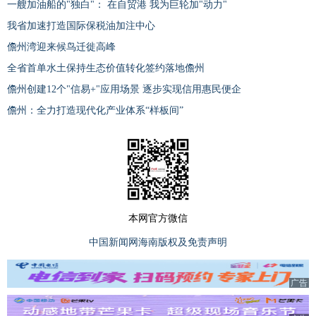
一艘加油船的"独白"： 在自贸港 我为巨轮加"动力"
我省加速打造国际保税油加注中心
儋州湾迎来候鸟迁徙高峰
全省首单水土保持生态价值转化签约落地儋州
儋州创建12个"信易+"应用场景 逐步实现信用惠民便企
儋州：全力打造现代化产业体系“样板间”
本网官方微信
中国新闻网海南版权及免责声明
广告