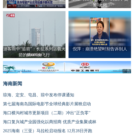
警”上岗
游客雨中“追箭”：长征系列运载火
倪萍：崩溃绝望时别告诉别人
箭的第605次飞行
广告
海南新闻
琼海、定安、屯昌、琼中发布停课通知
第七届海南岛国际电影节全球经典影片展映启动
海口横沟村城市更新项目（二期）冲出“正负零”
海口复兴城产业园强化以商招商 优质产业集聚成林
2025海南（三亚）马拉松启动报名 12月28日开跑