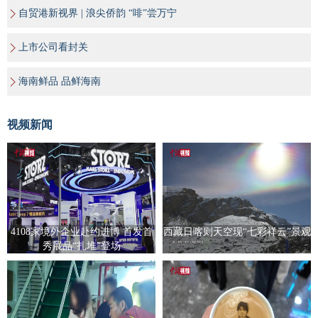
自贸港新视界 | 浪尖侨韵 “啡”尝万宁
上市公司看封关
海南鲜品 品鲜海南
视频新闻
4108家境外企业赴约进博 首发首
西藏日喀则天空现“七彩祥云”景观
秀展品“扎堆”登场