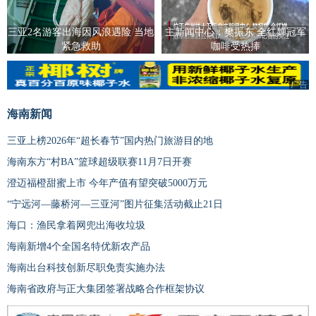
三亚2名游客出海因风浪遇险 当地
主新闻中心：樊振东 全红婵冠军
紧急救助
咖啡受热捧
广告
海南新闻
三亚上榜2026年“超长春节”国内热门旅游目的地
海南东方“村BA”篮球超级联赛11月7日开赛
澄迈福橙甜蜜上市 今年产值有望突破5000万元
“宁远河—藤桥河—三亚河”图片征集活动截止21日
海口：渔民拿着网兜出海收垃圾
海南新增4个全国名特优新农产品
海南出台科技创新尽职免责实施办法
海南省政府与正大集团签署战略合作框架协议