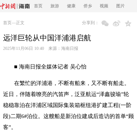
首页
旅游
健康
侨乡
视频
图片
首页
—正文
分享到：
远洋巨轮从中国洋浦港启航
2025年11月06日 10:40 来源：
海南日报
■ 海南日报全媒体记者 吴心怡
在繁忙的洋浦港，不断有船来，又不断有船走。
近日，伴随着嘹亮的汽笛声，泛亚航运“泽鑫骏瑜”轮
稳稳靠泊在洋浦区域国际集装箱枢纽港扩建工程(一阶
段)二期6#泊位。这艘船是新泊位建成后造访的首单“顾
客”。