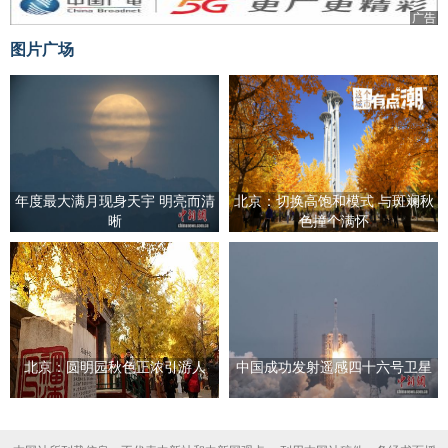
广告
图片广场
年度最大满月现身天宇 明亮而清
北京：切换高饱和模式 与斑斓秋
晰
色撞个满怀
北京：圆明园秋色正浓引游人
中国成功发射遥感四十六号卫星