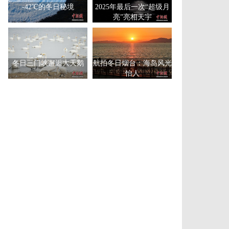
-42℃的冬日秘境
2025年最后一次“超级月
亮”亮相天宇
冬日三门峡邂逅大天鹅
航拍冬日烟台：海岛风光
怡人