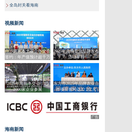
全岛封关看海南
视频新闻
白沙两家本土茶企冬交会
2025年海南农业品牌发布
签约：年产值预计超千万
活动举行
元
2025年海南冬交会：超
东方市2025年品牌农业合
2000家企业参展
作项目签约达32.2亿元
广告
海南新闻