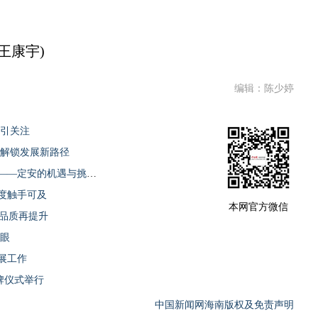
王康宇)
编辑：陈少婷
业引关注
课解锁发展新路径
2025年打造百亿级热带食品加工产业集群——定安的机遇与挑战新闻发布会召开
度触手可及
本网官方微信
育品质再提升
亮眼
展工作
牌仪式举行
中国新闻网海南版权及免责声明