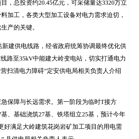
，总投资约20.45亿元，可采储量达3320万立
骨料加工，各类大型加工设备对电力需求迫切，
续生产的关键。
站新建供电线路，经省政府统筹协调最终优化供
kV线路至35kV中能建大岭变电站，切实打通电力
运营扫清电力障碍”定安供电局相关负责人介绍
保障与长远需求。第一阶段为临时T接方
基、基础浇筑27基、铁塔组立25基，预计今年
将更好满足大岭建筑花岗岩矿加工项目的用电需
” 县供电局相关负责人表示。