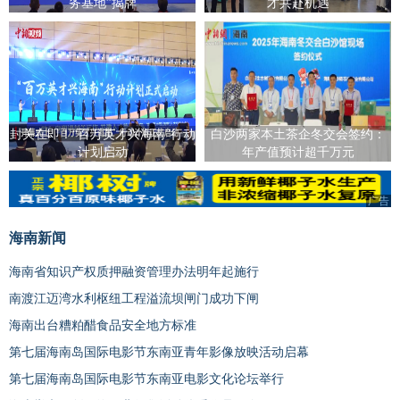
务基地”揭牌
才共赴机遇
封关在即！“百万英才兴海南”行动
白沙两家本土茶企冬交会签约：
计划启动
年产值预计超千万元
广告
海南新闻
海南省知识产权质押融资管理办法明年起施行
南渡江迈湾水利枢纽工程溢流坝闸门成功下闸
海南出台糟粕醋食品安全地方标准
第七届海南岛国际电影节东南亚青年影像放映活动启幕
第七届海南岛国际电影节东南亚电影文化论坛举行