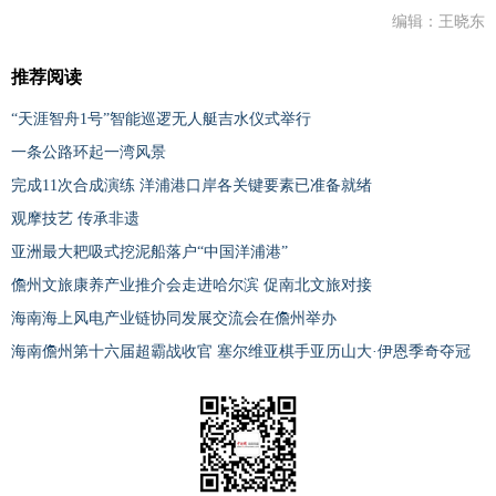
编辑：王晓东
推荐阅读
“天涯智舟1号”智能巡逻无人艇吉水仪式举行
一条公路环起一湾风景
完成11次合成演练 洋浦港口岸各关键要素已准备就绪
观摩技艺 传承非遗
亚洲最大耙吸式挖泥船落户“中国洋浦港”
儋州文旅康养产业推介会走进哈尔滨 促南北文旅对接
海南海上风电产业链协同发展交流会在儋州举办
海南儋州第十六届超霸战收官 塞尔维亚棋手亚历山大·伊恩季奇夺冠