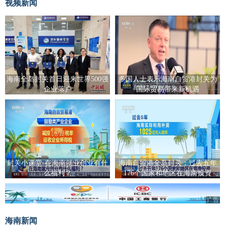
视频新闻
海南全岛封关首日迎来世界500强
多国人士表示海南自贸港封关为
企业落户
国际贸易带来新机遇
封关小课堂·在海南就业创业有什
海南自贸港全岛封关：过去五年
么福利？
176个国家和地区在海南投资
广告
海南新闻