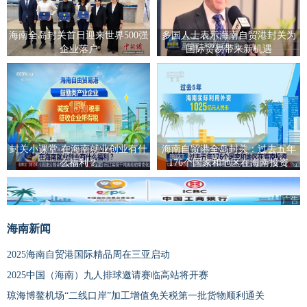
海南全岛封关首日迎来世界500强
多国人士表示海南自贸港封关为
企业落户
国际贸易带来新机遇
封关小课堂·在海南就业创业有什
海南自贸港全岛封关：过去五年
么福利？
176个国家和地区在海南投资
广告
海南新闻
2025海南自贸港国际精品周在三亚启动
2025中国（海南）九人排球邀请赛临高站将开赛
琼海博鳌机场“二线口岸”加工增值免关税第一批货物顺利通关