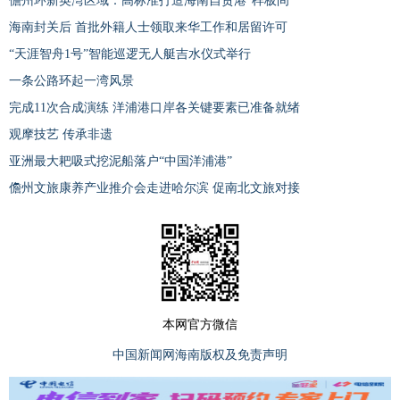
儋州环新英湾区域：高标准打造海南自贸港“样板间”
海南封关后 首批外籍人士领取来华工作和居留许可
“天涯智舟1号”智能巡逻无人艇吉水仪式举行
一条公路环起一湾风景
完成11次合成演练 洋浦港口岸各关键要素已准备就绪
观摩技艺 传承非遗
亚洲最大耙吸式挖泥船落户“中国洋浦港”
儋州文旅康养产业推介会走进哈尔滨 促南北文旅对接
本网官方微信
中国新闻网海南版权及免责声明