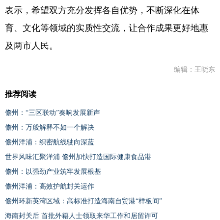
表示，希望双方充分发挥各自优势，不断深化在体
育、文化等领域的实质性交流，让合作成果更好地惠
及两市人民。
编辑：王晓东
推荐阅读
儋州：“三区联动”奏响发展新声
儋州：万般解释不如一个解决
儋州洋浦：织密航线驶向深蓝
世界风味汇聚洋浦 儋州加快打造国际健康食品港
儋州：以强劲产业筑牢发展根基
儋州洋浦：高效护航封关运作
儋州环新英湾区域：高标准打造海南自贸港“样板间”
海南封关后 首批外籍人士领取来华工作和居留许可