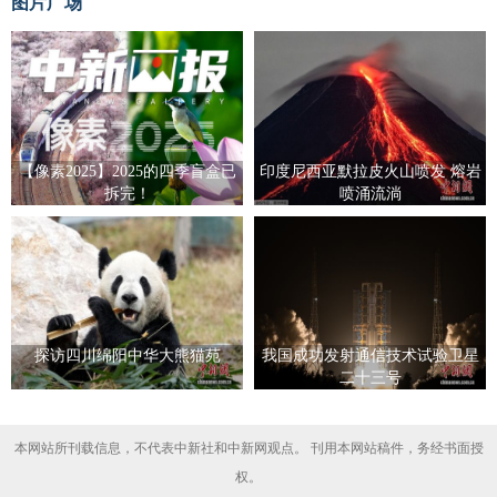
图片广场
【像素2025】2025的四季盲盒已
印度尼西亚默拉皮火山喷发 熔岩
拆完！
喷涌流淌
探访四川绵阳中华大熊猫苑
我国成功发射通信技术试验卫星
二十三号
本网站所刊载信息，不代表中新社和中新网观点。 刊用本网站稿件，务经书面授
权。