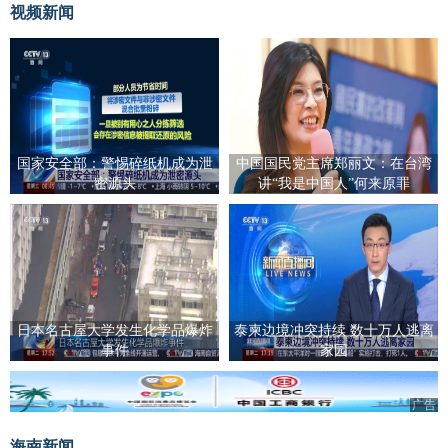
视频新闻
国家安全部：警惕碎纸机成为泄
中国国民党主席郑丽文：在台湾
密源头
讲“我是中国人”何来原罪
日本名古屋大学发生化学品爆炸
泰柬边境冲突持续 数十万人逃离
事件
家园
广告
海南新闻