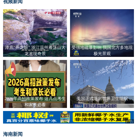
视频新闻
潭底“开龙眼” 浙江温州雁荡山大
受强地磁暴影响 我国北方多地现
龙湫现奇景
极光景观
2026年高招政策发布 这几点考生
美国正式退出世界卫生组织
和家长必看
广告
海南新闻